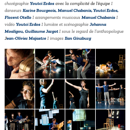
chorégraphie
Youtci Erdos
avec la complicité de l’équipe
I
danseurs
Karine Bourgeois, Manuel Chabanis, Youtci Erdos,
Florent Otello
I a
rrangements musicaux
Manuel Chabanis
I
vidéo
Youtci
Erdos
I lumière et scénographie
Johanna
Moaligou, Guillaume Jargot
I sous le regard de l’anthropologue
J
ean-Olivier Majastre
I images
Ilan Ginzburg