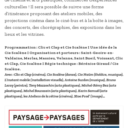
culturelles ! Il sera possible de suivre une forme
d’itinérance proposant des ateliers mobiles, des
projections cinéma dans le ciné-bus et à la boîte à images,
des concerts, des chorégraphies, des expositions dans les
lieux et les vitrines.
Programmation : Clic et Clap et Cie Scalène I Une idée de la
Cie Scalène I Organisation et porteurs : Saint-Geoire-en-
Valdaine, Merlas, Massieu, Velanne, Saint Bueil, Voissant, Clic
et Clap, Cie Scalène I Régie technique : Bérénice Giraud / Cie
Scalène.
Avec : Clic et Clap (cinéma), Cie Scalène (danse), Cie Naüm (théâtre, musique),
L’instant mobile (installation visuelle), Antoine Surdon (musique), Bruno
Leray (peintre), Tony Mazzochin (arts plastiques), Michel-Rémy Bez (arts
plastiques), Michel Bourassin (arts plastiques), Karin Samuël (arts
plastiques), les Ateliers de la rétine (cinéma), Xtoo Prod’ (image)…