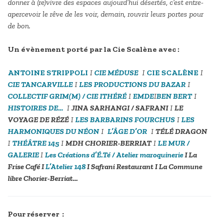
donner à (re)vivre des espaces aujourd’hui désertés, c’est entre-
apercevoir le rêve de les voir, demain, rouvrir leurs portes pour
de bon.
Un évènement porté par la Cie Scalène avec :
ANTOINE STRIPPOLI
I
CIE MÉDUSE
I
CIE SCALÈNE
I
CIE TANCARVILLE
I
LES PRODUCTIONS DU BAZAR
I
COLLECTIF GRIM(M) / CIE ITHÉRÉ
I
EMDE
I
BEN BERT
I
HISTOIRES DE…
I
J
INA SARHANGI / SAFRANI
I
LE
VOYAGE DE RÉZÉ
I
LES BARBARINS FOURCHUS
I
LES
HARMONIQUES DU NÉON
I
L’ÂGE D’OR
I
TÉLÉ DRAGON
I
THÉÂTRE 145
I
MDH CHORIER-BERRIAT
I
LE MUR /
GALERIE
I
Les Créations d’É.Té / Atelier maroquinerie
I La
Frise Café I
L’Atelier 148
I Safrani Restaurant I La Commune
libre Chorier-Berriat…
Pour réserver :