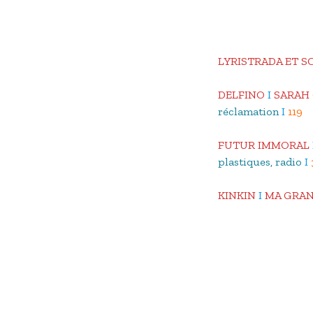
LYRISTRADA ET 
DELFINO
I
SARAH
réclamation
I
119
FUTUR IMMORAL
plastiques, radio
I
KINKIN
I
MA GRAN
LES PRODUCTION
SAFRANI
I
JINA S
TRIO BAROCK
I
HU