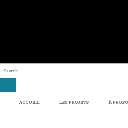
SEARCH
FOR:
SEARCH
ACCUEIL
LES PROJETS
À PROPO