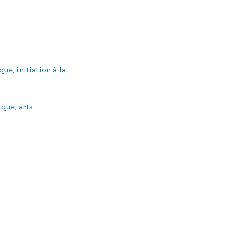
ue, initiation à la
que, arts
ns
I
26
I
(R)