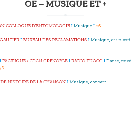
OE – MUSIQUE ET +
SON COLLOQUE D’ENTOMOLOGIE
I
Musique
I
26
 GAUTIER
I
BUREAU DES RECLAMATIONS
I
Musique, art plastiq
I
PACIFIQUE / CDCN GRENOBLE
I
RADIO FUOCO
I
Danse, musi
36
DE HISTOIRE DE LA CHANSON
I
Musique, concert
S DU BAZAR
I
Collectif artistique
I
123
ARHANGI
I
Restaurant perse, atelier chants traditionnels persa
MAN JUKE BOX ?
I
Musique
I
23