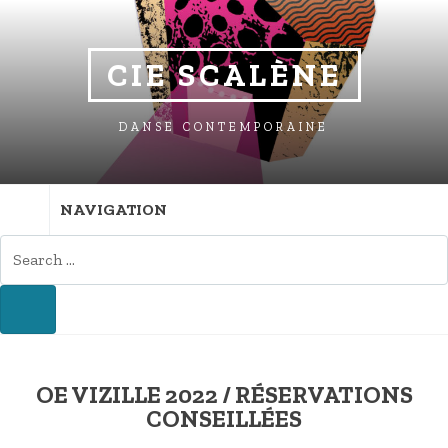
SKIP
SKIP
SKIP
TO
TO
TO
NAVIGATION
CONTENT
FOOTER
CIE SCALÈNE
DANSE CONTEMPORAINE
NAVIGATION
SEARCH
FOR:
SEARCH
OE VIZILLE 2022 / RÉSERVATIONS
CONSEILLÉES