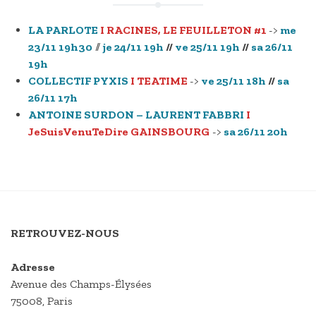
LA PARLOTE
I RACINES, LE FEUILLETON #1
->
me
23/11 19h30
//
je 24/11 19h
//
ve 25/11 19h
//
sa 26/11
19h
COLLECTIF PYXIS
I TEATIME
->
ve 25/11 18h
//
sa
26/11 17h
ANTOINE SURDON – LAURENT FABBRI
I
JeSuisVenuTeDire GAINSBOURG
->
sa 26/11 20h
RETROUVEZ-NOUS
Adresse
Avenue des Champs-Élysées
75008, Paris