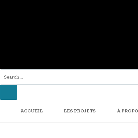
SEARCH
FOR:
SEARCH
ACCUEIL
LES PROJETS
À PROPO