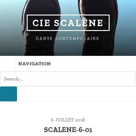
SKIP
SKIP
SKIP
TO
TO
TO
NAVIGATION
CONTENT
FOOTER
CIE SCALÈNE
DANSE CONTEMPORAINE
NAVIGATION
SEARCH
FOR:
SEARCH
6 JUILLET 2018
SCALENE-6-01