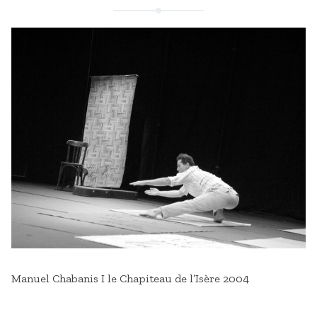
Manuel Chabanis I le Chapiteau de l’Isère 2004