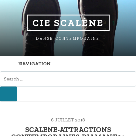
SKIP
SKIP
SKIP
TO
TO
TO
NAVIGATION
CONTENT
FOOTER
CIE SCALÈNE
DANSE CONTEMPORAINE
NAVIGATION
SEARCH
FOR:
SEARCH
6 JUILLET 2018
SCALENE-ATTRACTIONS