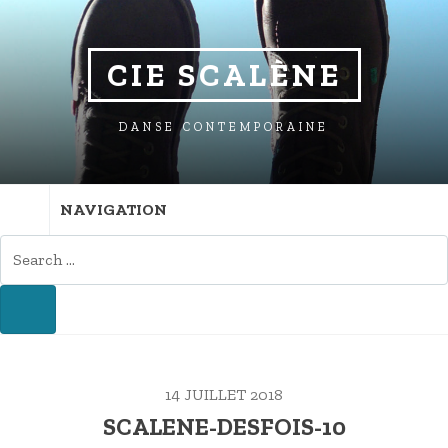
SKIP
SKIP
SKIP
TO
TO
TO
NAVIGATION
CONTENT
FOOTER
CIE SCALÈNE
DANSE CONTEMPORAINE
NAVIGATION
SEARCH
FOR:
SEARCH
14 JUILLET 2018
SCALENE-DESFOIS-10