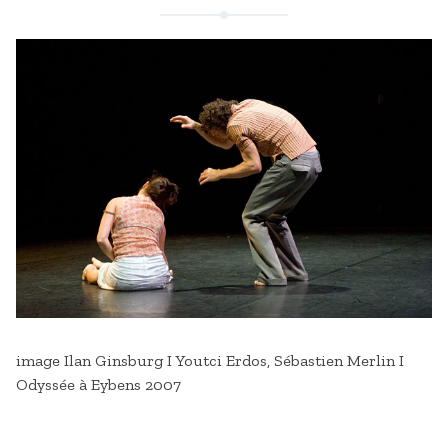
image Ilan Ginsburg I Youtci Erdos, Sébastien Merlin I
Odyssée à Eybens 2007