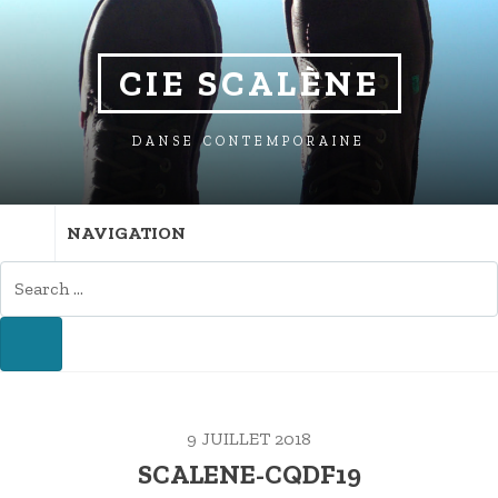
SKIP
SKIP
SKIP
TO
TO
TO
NAVIGATION
CONTENT
FOOTER
CIE SCALÈNE
DANSE CONTEMPORAINE
NAVIGATION
SEARCH
FOR:
SEARCH
9 JUILLET 2018
SCALENE-CQDF19