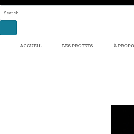
SEARCH
FOR:
SEARCH
ACCUEIL
LES PROJETS
À PROPO