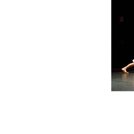
image Ilan Ginsburg
Odyssée à Eybens 