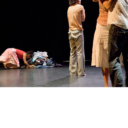
 I Youtci Erdos, Sébastien Merlin, Florent Ottello, Violetta To
2007