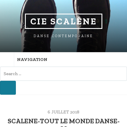
SKIP
SKIP
SKIP
TO
TO
TO
NAVIGATION
CONTENT
FOOTER
CIE SCALÈNE
DANSE CONTEMPORAINE
NAVIGATION
SEARCH
FOR:
SEARCH
6 JUILLET 2018
SCALENE-TOUT LE MONDE DANSE-